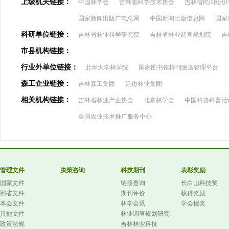
上级机关链接：
中国林学会
吉林省科学技术协会
吉林省民间组织
国家新闻出版广电总局
中国新闻出版信息网
国家
科研单位链接：
吉林省林业科学研究院
吉林省林业调查规划院
吉
市县机构链接：
行业外单位链接：
北华大学林学院
国家图书馆样刊缴送管理平台
森工企业链接：
吉林森工集团
延边林业集团
相关机构链接：
吉林省林业产业协会
北京林学会
中国科协科普活
全国农业技术推广服务中心
管理文件
决策咨询
科技期刊
表彰奖励
国家文件
链接查询
长白山科技奖
部省文件
期刊评价
获得奖励
本会文件
林学会讯
学会授奖
其他文件
林业调查规划研究
政策法规
吉林林业科技